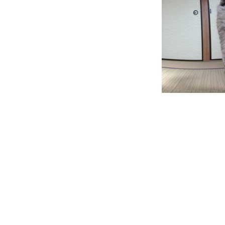
投
稿
ナ
ビ
ゲ