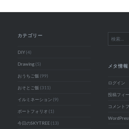
ー
シ
ョ
ン
カテゴリー
検
索:
DIY
(4)
Drawing
(5)
メタ情報
おうちご飯
(99)
ログイン
おそとご飯
(311)
投稿フィ
イルミネーション
(9)
コメント
ポートフォリオ
(1)
WordPress
今日のSKYTREE
(13)