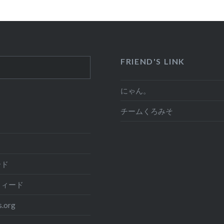
FRIEND'S LINK
にゃん。
チームくろみそ
ード
フィード
.org