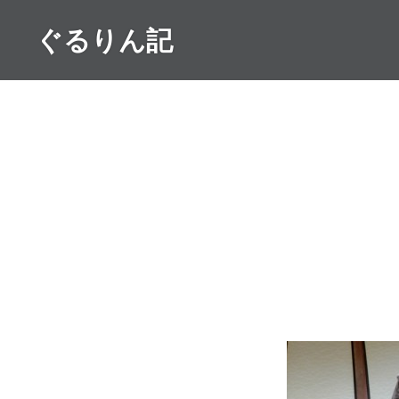
コ
ぐるりん記
ン
テ
ン
ツ
へ
ス
キ
ッ
プ