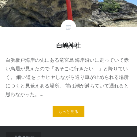
白嶋神社
白浜板戸海岸の先にある竜宮島 海岸沿いに走っていて赤
い鳥居が見えたので「あそこに行きたい！」と降りてい
く。 細い道をヒヤヒヤしながら通り車が止められる場所
につくと見覚えある場所。 前は潮が満ちていて通れると
思わなかった。…
もっと見る
投