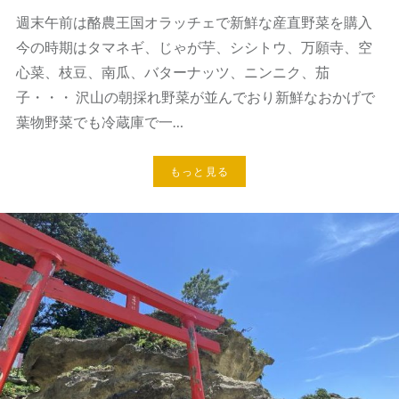
週末午前は酪農王国オラッチェで新鮮な産直野菜を購入
今の時期はタマネギ、じゃが芋、シシトウ、万願寺、空
心菜、枝豆、南瓜、バターナッツ、ニンニク、茄
子・・・ 沢山の朝採れ野菜が並んでおり新鮮なおかげで
葉物野菜でも冷蔵庫で一…
もっと見る