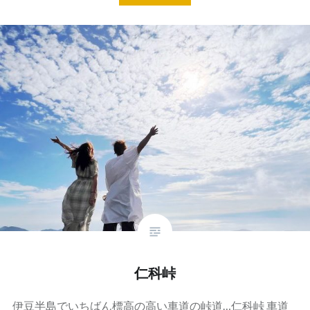
仁科峠
伊豆半島でいちばん標高の高い車道の峠道…仁科峠 車道