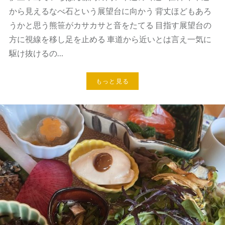
から見えるなべ石という展望台に向かう 背丈ほどもあろ
うかと思う熊笹がカサカサと音をたてる 目指す展望台の
方に視線を移し足を止める 車道から近いとは言え一気に
駆け抜けるの…
もっと見る