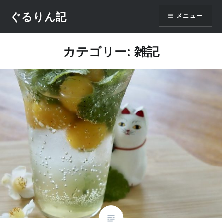
コ
ぐるりん記
メニュー
ン
テ
ン
カテゴリー:
雑記
ツ
へ
ス
キ
ッ
プ