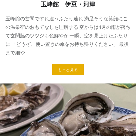
玉峰館 伊豆・河津
玉峰館の玄関ですれ違うふたり連れ 満足そうな笑顔にこ
の温泉宿のおもてなしを理解する 空からは4月の雨が落ち
て玄関脇のツツジも色鮮やか 一瞬、空を見上げたふたり
に 「どうぞ、使い置きの傘をお持ち帰りください」 最後
まで細や…
もっと見る