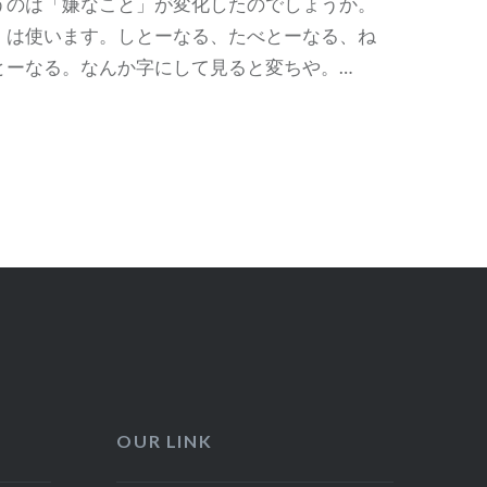
うのは「嫌なこと」が変化したのでしょうか。
」は使います。しとーなる、たべとーなる、ね
とーなる。なんか字にして見ると変ちや。…
OUR LINK