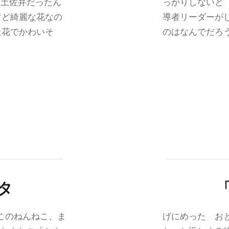
て土佐弁だったん
っかりしないと
けど綺麗な花なの
導者リーダーが
た花でかわいそ
のはなんでだろ
タ
 このねんねこ、ま
げにめった おと