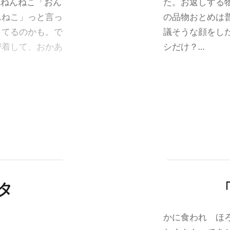
…ねんねこ「おん
た。お返しする
んねこ」っと言っ
の品物おとめは
きてるのかも。で
議そうな顔をし
密着して、おかあ
シだけ？…
タ
かに食われ ほろ