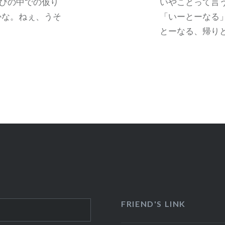
びの中での仮り
いやことって言
かな。ねぇ、うそ
「いーとーなる
とーなる、帰り
FRIEND'S LINK