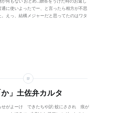
物が何もない おとめ…贈答をうけた時のお返し
普通に使いよったでー、と言ったら相方が不思
た。えっ、結構メジャーだと思ってたのはワタ
「か」土佐弁カルタ
せがよーけ できたちや訳: 蚊にさされ 痕が