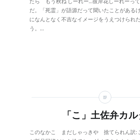
たら もう秋ね しーれー…彼岸花しーれーっ
だ。「死霊」が語源だって聞いたことがある
になんとなく不吉なイメージをうえつけられ
う。…
「こ」土佐弁カル
このなかこ まだしゃっきや 捨てられん訳: