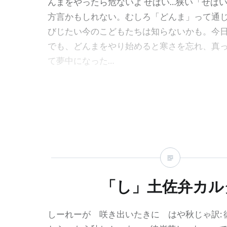
んまをやったら危ないよ せばい…狭い「せば
方言かもしれない。むしろ「どんま」って通
びじたい今のこどもたちは知らないかも。今
でも、どんまをやり始めると寒さを忘れ、真
て夢中になった…
「し」土佐弁カル
しーれーが 咲き出いたきに はや秋じゃ訳: