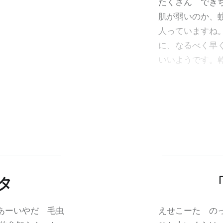
たくさん でき
肌が弱いのか、
人っていますね
に、なるべく早
いいようです。
タ
 あーいやだ 毛虫
えせこーた の