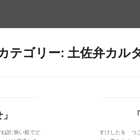
カテゴリー:
土佐弁カル
せ」
ね訳: 狭い処でど
すけしたを つこ