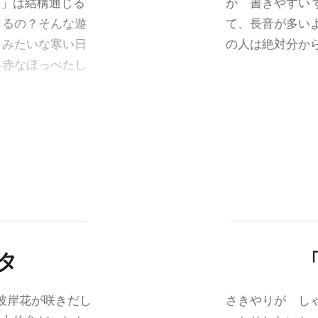
い」は結構通じる
が 書きやすい
じるの？そんな遊
て、長音が多い
日みたいな寒い日
の人は絶対分か
っ赤なほっぺたし
タ
 彼岸花が咲きだし
さきやりが しゃ