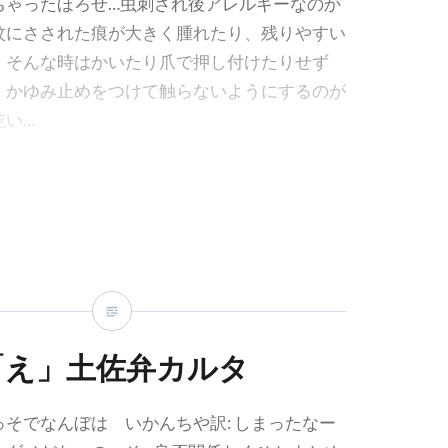
ちゃったほろせ…虫刺され後アレルギーなのか
蚊にさされた痕が大きく腫れたり、残りやすい
。そんな時はかいたり爪で押し付けたりせず
くかゆみ止めをつけて触らないようにするのが
乾い…
「え」土佐弁カルタ
っそでなんぼは いかんちや訳: しまったなー