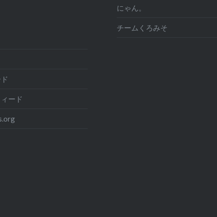
にゃん。
チームくろみそ
ード
フィード
.org