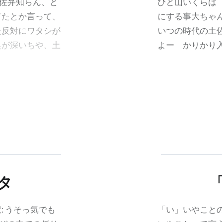
佐弁知らん、と
ひと山いくらは
てたとか言って、
にする事大ちゃ
た反対にワタシが
いつの時代の土
奥が深いちや、土
よー かりかり
タ
: うそっ気でも
「い」いやこと