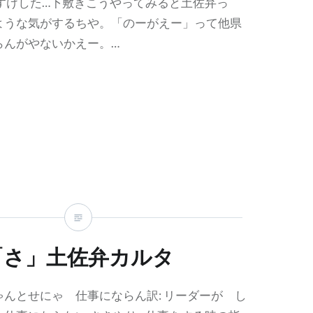
 すけした…下敷きこうやってみると土佐弁っ
ような気がするちや。「のーがえー」って他県
らんがやないかえー。…
「さ」土佐弁カルタ
んとせにゃ 仕事にならん訳: リーダーが し