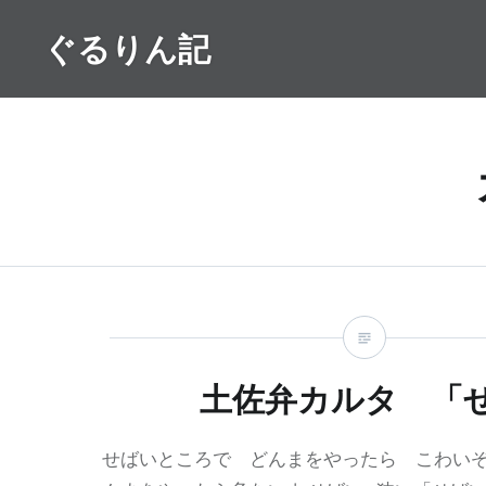
コ
ぐるりん記
ン
テ
ン
ツ
へ
ス
キ
ッ
プ
土佐弁カルタ 「
せばいところで どんまをやったら こわいぞ