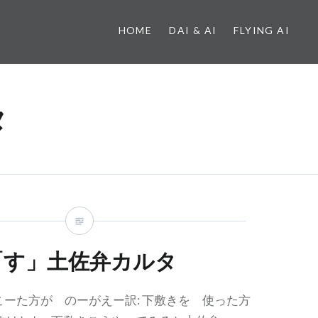
HOME
DAI & AI
FLYING AI
タ
「す」土佐弁カルタ
ーた方が のーがえー訳: 下敷きを 使った方