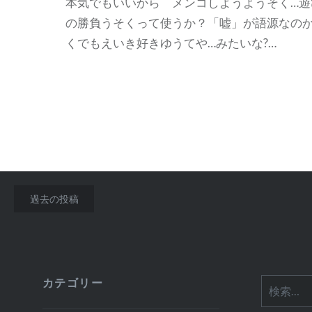
本気でもいいから メンコしようようそく…遊
の勝負うそくって使うか？「嘘」が語源なの
くでもえいき好きゆうてや…みたいな?…
投
過去の投稿
稿
ナ
ビ
カテゴリー
検
ゲ
索: