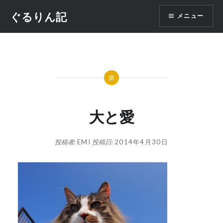
コ
ぐるりん記
メニュー
ン
テ
ン
ツ
へ
ス
キ
ッ
大と愛
プ
投稿者:
EMI
投稿日:
2014年4月30日