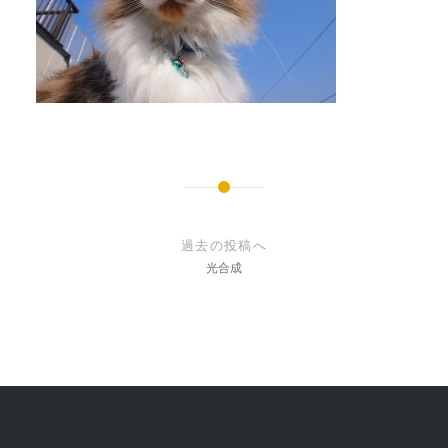
投
稿
過去の投稿へ
ナ
光合成
ビ
ゲ
ー
シ