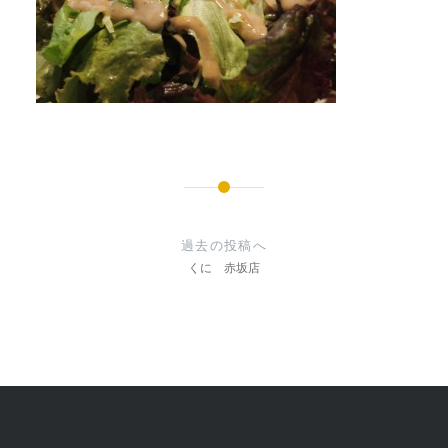
投
稿
過去の投稿へ
ナ
くに 赤坂店
ビ
ゲ
ー
シ