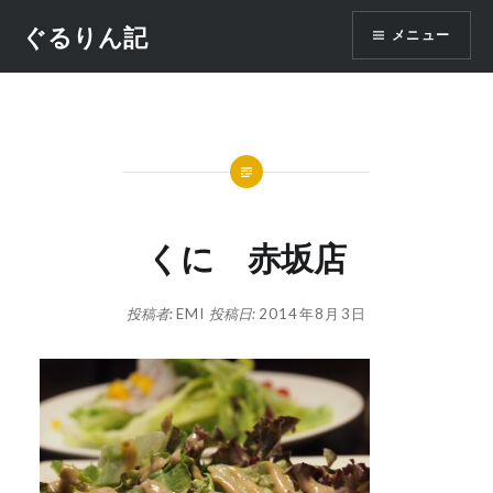
コ
ぐるりん記
メニュー
ン
テ
ン
ツ
へ
ス
キ
ッ
くに 赤坂店
プ
投稿者:
EMI
投稿日:
2014年8月3日