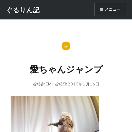
コ
ぐるりん記
メニュー
ン
テ
ン
ツ
へ
ス
キ
ッ
愛ちゃんジャンプ
プ
投稿者:
EMI
投稿日:
2015年1月16日