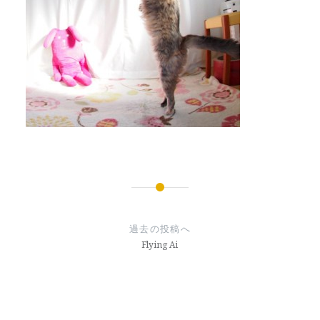
投
稿
過去の投稿へ
ナ
Flying Ai
ビ
ゲ