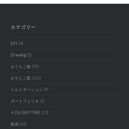
ー
シ
ョ
カテゴリー
ン
DIY
(4)
Drawing
(5)
おうちご飯
(99)
おそとご飯
(311)
イルミネーション
(9)
ポートフォリオ
(1)
今日のSKYTREE
(13)
動画
(16)