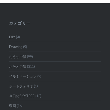
ー
シ
ョ
カテゴリー
ン
DIY
(4)
Drawing
(5)
おうちご飯
(99)
おそとご飯
(311)
イルミネーション
(9)
ポートフォリオ
(1)
今日のSKYTREE
(13)
動画
(16)