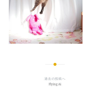
投
稿
過去の投稿へ
ナ
Flying Ai
ビ
ゲ