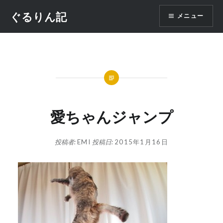
コ
ぐるりん記
メニュー
ン
テ
ン
ツ
へ
ス
キ
ッ
愛ちゃんジャンプ
プ
投稿者:
EMI
投稿日:
2015年1月16日