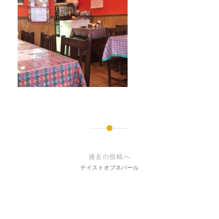
投
稿
過去の投稿へ
ナ
テイストオブネパール
ビ
ゲ