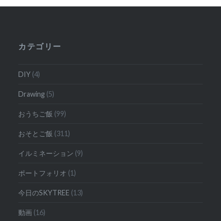
ー
シ
ョ
カテゴリー
ン
DIY
(4)
Drawing
(5)
おうちご飯
(99)
おそとご飯
(311)
イルミネーション
(9)
ポートフォリオ
(1)
今日のSKYTREE
(13)
動画
(16)