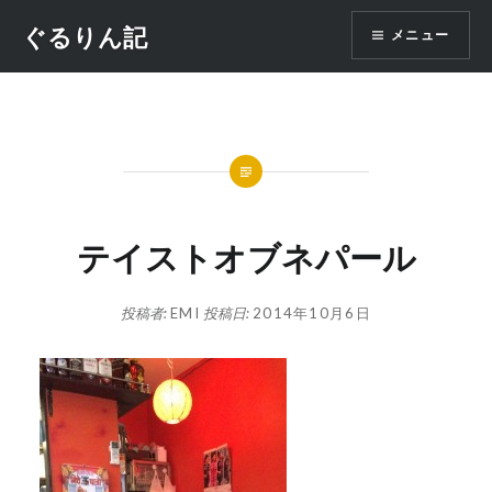
コ
ぐるりん記
メニュー
ン
テ
ン
ツ
へ
ス
キ
ッ
テイストオブネパール
プ
投稿者:
EMI
投稿日:
2014年10月6日